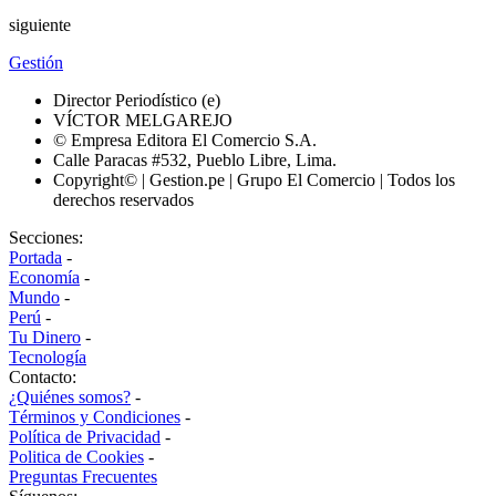
siguiente
Gestión
Director Periodístico (e)
VÍCTOR MELGAREJO
© Empresa Editora El Comercio S.A.
Calle Paracas #532, Pueblo Libre, Lima.
Copyright© | Gestion.pe | Grupo El Comercio | Todos los
derechos reservados
Secciones:
Portada
-
Economía
-
Mundo
-
Perú
-
Tu Dinero
-
Tecnología
Contacto:
¿Quiénes somos?
-
Términos y Condiciones
-
Política de Privacidad
-
Politica de Cookies
-
Preguntas Frecuentes