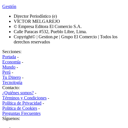
Gestión
Director Periodístico (e)
VÍCTOR MELGAREJO
© Empresa Editora El Comercio S.A.
Calle Paracas #532, Pueblo Libre, Lima.
Copyright© | Gestion.pe | Grupo El Comercio | Todos los
derechos reservados
Secciones:
Portada
-
Economía
-
Mundo
-
Perú
-
Tu Dinero
-
Tecnología
Contacto:
¿Quiénes somos?
-
Términos y Condiciones
-
Política de Privacidad
-
Politica de Cookies
-
Preguntas Frecuentes
Síguenos: