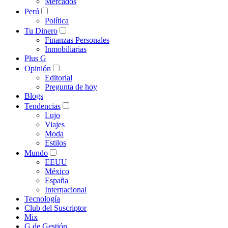
Mercados
Perú
Política
Tu Dinero
Finanzas Personales
Inmobiliarias
Plus G
Opinión
Editorial
Pregunta de hoy
Blogs
Tendencias
Lujo
Viajes
Moda
Estilos
Mundo
EEUU
México
España
Internacional
Tecnología
Club del Suscriptor
Mix
G de Gestión