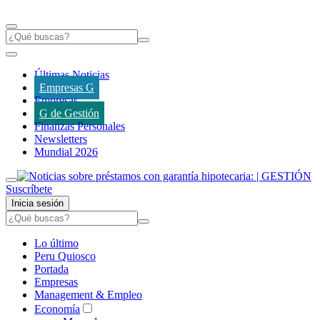
Últimas Noticias
Empresas G
Empresas
G de Gestión
Finanzas Personales
Newsletters
Mundial 2026
Suscríbete
Inicia sesión
Lo último
Peru Quiosco
Portada
Empresas
Management & Empleo
Economía