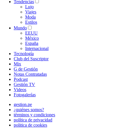
Tendencias
Lujo
Viajes
Moda
Estilos
Mundo
EEUU
México
España
Internacional
Tecnología
Club del Suscriptor
Mix
G de Gestión
Notas Contratadas
Podcast
Gestión TV
Videos
Fotogalerías
gestion.pe
¿quiénes somos?
términos y condiciones
política de privacidad
politica de cookies