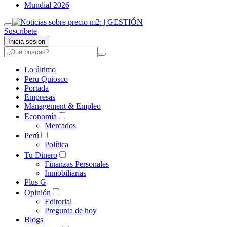
Mundial 2026
Suscríbete
Inicia sesión
Lo último
Peru Quiosco
Portada
Empresas
Management & Empleo
Economía
Mercados
Perú
Política
Tu Dinero
Finanzas Personales
Inmobiliarias
Plus G
Opinión
Editorial
Pregunta de hoy
Blogs