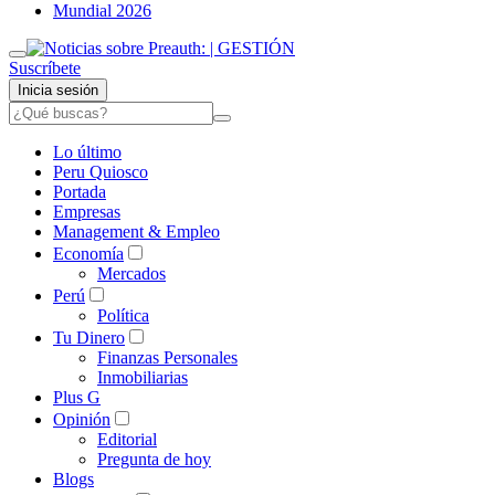
Mundial 2026
Suscríbete
Inicia sesión
Lo último
Peru Quiosco
Portada
Empresas
Management & Empleo
Economía
Mercados
Perú
Política
Tu Dinero
Finanzas Personales
Inmobiliarias
Plus G
Opinión
Editorial
Pregunta de hoy
Blogs