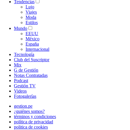
Tendencias
Lujo
Viajes
Moda
Estilos
Mundo
EEUU
México
España
Internacional
Tecnología
Club del Suscriptor
Mix
G de Gestión
Notas Contratadas
Podcast
Gestión TV
Videos
Fotogalerías
gestion.pe
¿quiénes somos?
términos y condiciones
política de privacidad
politica de cookies