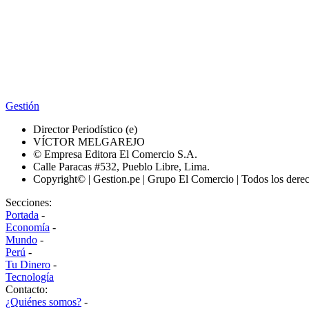
Gestión
Director Periodístico (e)
VÍCTOR MELGAREJO
© Empresa Editora El Comercio S.A.
Calle Paracas #532, Pueblo Libre, Lima.
Copyright© | Gestion.pe | Grupo El Comercio | Todos los dere
Secciones:
Portada
-
Economía
-
Mundo
-
Perú
-
Tu Dinero
-
Tecnología
Contacto:
¿Quiénes somos?
-