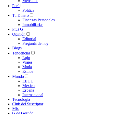
Mercados
Perú
Política
Tu Dinero
Finanzas Personales
Inmobiliarias
Plus G
Opinión
Editorial
Pregunta de hoy
Blogs
Tendencias
Lujo
Viajes
Moda
Estilos
Mundo
EEUU
México
España
Internacional
Tecnología
Club del Suscriptor
Mix
G de Gestión