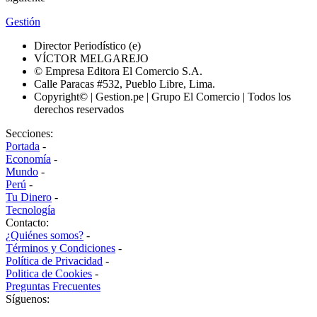
Gestión
Director Periodístico (e)
VÍCTOR MELGAREJO
© Empresa Editora El Comercio S.A.
Calle Paracas #532, Pueblo Libre, Lima.
Copyright© | Gestion.pe | Grupo El Comercio | Todos los
derechos reservados
Secciones:
Portada
-
Economía
-
Mundo
-
Perú
-
Tu Dinero
-
Tecnología
Contacto:
¿Quiénes somos?
-
Términos y Condiciones
-
Política de Privacidad
-
Politica de Cookies
-
Preguntas Frecuentes
Síguenos: