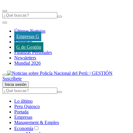
Últimas Noticias
Empresas G
Empresas
G de Gestión
Finanzas Personales
Newsletters
Mundial 2026
Suscríbete
Inicia sesión
Lo último
Peru Quiosco
Portada
Empresas
Management & Empleo
Economía