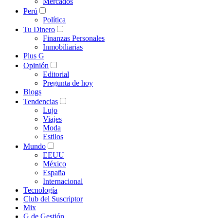
Mercados
Perú
Política
Tu Dinero
Finanzas Personales
Inmobiliarias
Plus G
Opinión
Editorial
Pregunta de hoy
Blogs
Tendencias
Lujo
Viajes
Moda
Estilos
Mundo
EEUU
México
España
Internacional
Tecnología
Club del Suscriptor
Mix
G de Gestión