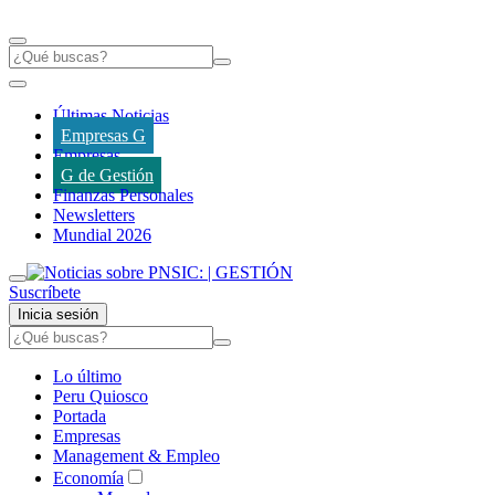
Últimas Noticias
Empresas G
Empresas
G de Gestión
Finanzas Personales
Newsletters
Mundial 2026
Suscríbete
Inicia sesión
Lo último
Peru Quiosco
Portada
Empresas
Management & Empleo
Economía