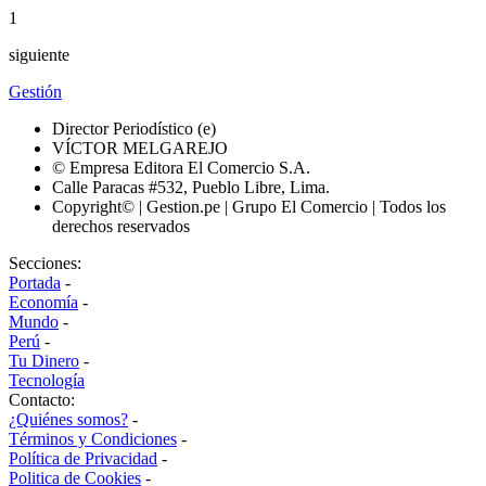
1
siguiente
Gestión
Director Periodístico (e)
VÍCTOR MELGAREJO
© Empresa Editora El Comercio S.A.
Calle Paracas #532, Pueblo Libre, Lima.
Copyright© | Gestion.pe | Grupo El Comercio | Todos los
derechos reservados
Secciones:
Portada
-
Economía
-
Mundo
-
Perú
-
Tu Dinero
-
Tecnología
Contacto:
¿Quiénes somos?
-
Términos y Condiciones
-
Política de Privacidad
-
Politica de Cookies
-