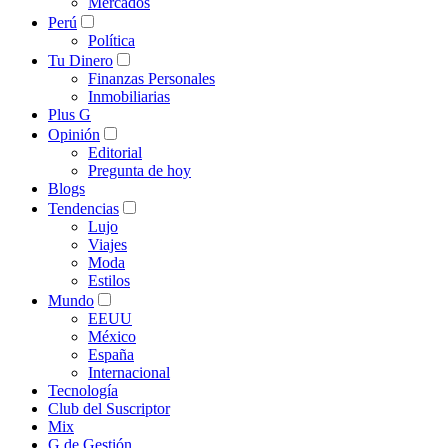
Mercados
Perú
Política
Tu Dinero
Finanzas Personales
Inmobiliarias
Plus G
Opinión
Editorial
Pregunta de hoy
Blogs
Tendencias
Lujo
Viajes
Moda
Estilos
Mundo
EEUU
México
España
Internacional
Tecnología
Club del Suscriptor
Mix
G de Gestión