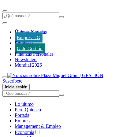
Últimas Noticias
Empresas G
Empresas
G de Gestión
Finanzas Personales
Newsletters
Mundial 2026
Suscríbete
Inicia sesión
Lo último
Peru Quiosco
Portada
Empresas
Management & Empleo
Economía