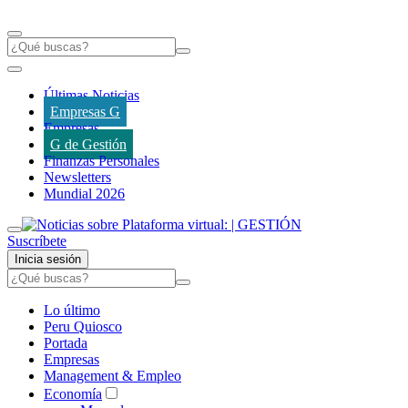
Últimas Noticias
Empresas G
Empresas
G de Gestión
Finanzas Personales
Newsletters
Mundial 2026
Suscríbete
Inicia sesión
Lo último
Peru Quiosco
Portada
Empresas
Management & Empleo
Economía