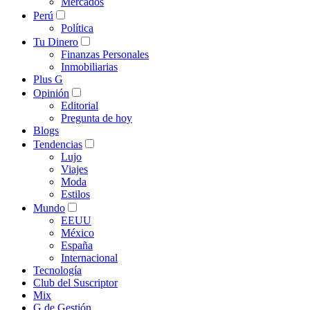
Mercados
Perú
Política
Tu Dinero
Finanzas Personales
Inmobiliarias
Plus G
Opinión
Editorial
Pregunta de hoy
Blogs
Tendencias
Lujo
Viajes
Moda
Estilos
Mundo
EEUU
México
España
Internacional
Tecnología
Club del Suscriptor
Mix
G de Gestión