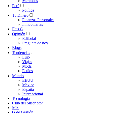
Mercados
Perú
Política
Tu Dinero
Finanzas Personales
Inmobiliarias
Plus G
Opinión
Editorial
Pregunta de hoy
Blogs
Tendencias
Lujo
Viajes
Moda
Estilos
Mundo
EEUU
México
España
Internacional
Tecnología
Club del Suscriptor
Mix
G de Gestión