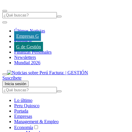
Últimas Noticias
Empresas G
Empresas
G de Gestión
Finanzas Personales
Newsletters
Mundial 2026
Suscríbete
Inicia sesión
Lo último
Peru Quiosco
Portada
Empresas
Management & Empleo
Economía