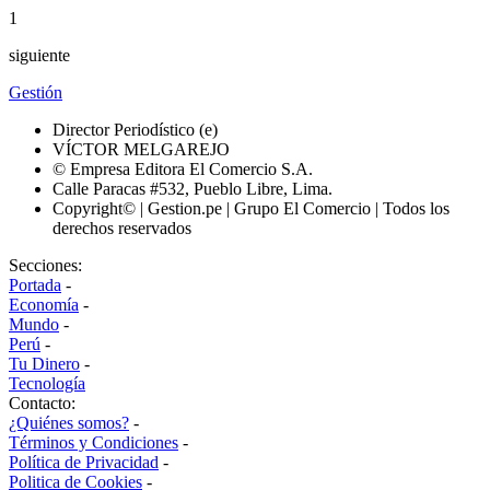
1
siguiente
Gestión
Director Periodístico (e)
VÍCTOR MELGAREJO
© Empresa Editora El Comercio S.A.
Calle Paracas #532, Pueblo Libre, Lima.
Copyright© | Gestion.pe | Grupo El Comercio | Todos los
derechos reservados
Secciones:
Portada
-
Economía
-
Mundo
-
Perú
-
Tu Dinero
-
Tecnología
Contacto:
¿Quiénes somos?
-
Términos y Condiciones
-
Política de Privacidad
-
Politica de Cookies
-