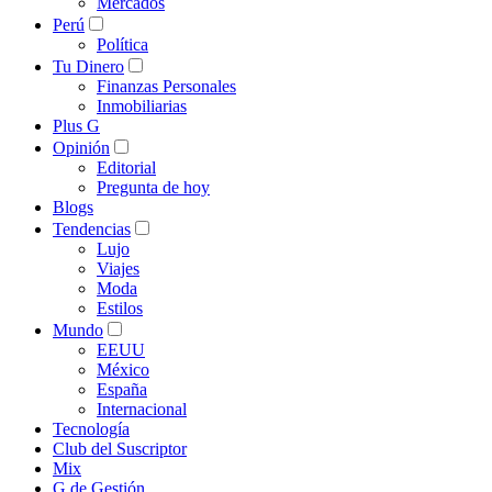
Mercados
Perú
Política
Tu Dinero
Finanzas Personales
Inmobiliarias
Plus G
Opinión
Editorial
Pregunta de hoy
Blogs
Tendencias
Lujo
Viajes
Moda
Estilos
Mundo
EEUU
México
España
Internacional
Tecnología
Club del Suscriptor
Mix
G de Gestión