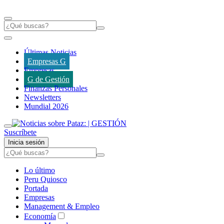
Últimas Noticias
Empresas G
Empresas
G de Gestión
Finanzas Personales
Newsletters
Mundial 2026
Suscríbete
Inicia sesión
Lo último
Peru Quiosco
Portada
Empresas
Management & Empleo
Economía