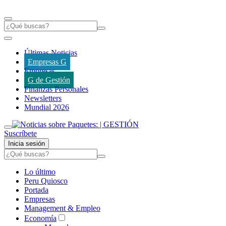
Últimas Noticias
Empresas G
Empresas
G de Gestión
Finanzas Personales
Newsletters
Mundial 2026
Suscríbete
Inicia sesión
Lo último
Peru Quiosco
Portada
Empresas
Management & Empleo
Economía