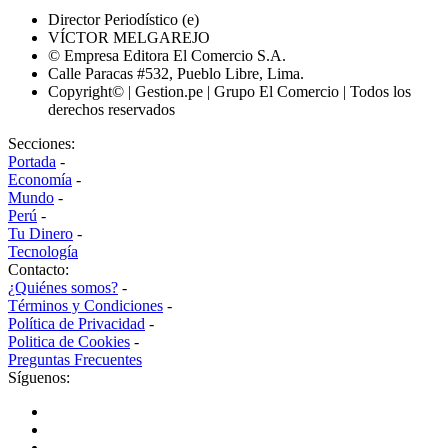
Director Periodístico (e)
VÍCTOR MELGAREJO
© Empresa Editora El Comercio S.A.
Calle Paracas #532, Pueblo Libre, Lima.
Copyright© | Gestion.pe | Grupo El Comercio | Todos los
derechos reservados
Secciones:
Portada
-
Economía
-
Mundo
-
Perú
-
Tu Dinero
-
Tecnología
Contacto:
¿Quiénes somos?
-
Términos y Condiciones
-
Política de Privacidad
-
Politica de Cookies
-
Preguntas Frecuentes
Síguenos: