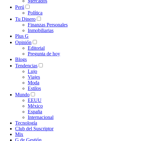
Mercados
Perú
Política
Tu Dinero
Finanzas Personales
Inmobiliarias
Plus G
Opinión
Editorial
Pregunta de hoy
Blogs
Tendencias
Lujo
Viajes
Moda
Estilos
Mundo
EEUU
México
España
Internacional
Tecnología
Club del Suscriptor
Mix
G de Gestión