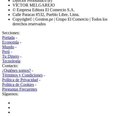
Director Periodístico (e)
VÍCTOR MELGAREJO
© Empresa Editora El Comercio S.A.
Calle Paracas #532, Pueblo Libre, Lima.
Copyright© | Gestion.pe | Grupo El Comercio | Todos los
derechos reservados
Secciones:
Portada
-
Economía
-
Mundo
-
Perú
-
Tu Dinero
-
Tecnología
Contacto:
¿Quiénes somos?
-
Términos y Condiciones
-
Política de Privacidad
-
Politica de Cookies
-
Preguntas Frecuentes
Síguenos: