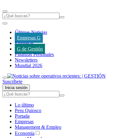
Últimas Noticias
Empresas G
Empresas
G de Gestión
Finanzas Personales
Newsletters
Mundial 2026
Suscríbete
Inicia sesión
Lo último
Peru Quiosco
Portada
Empresas
Management & Empleo
Economía