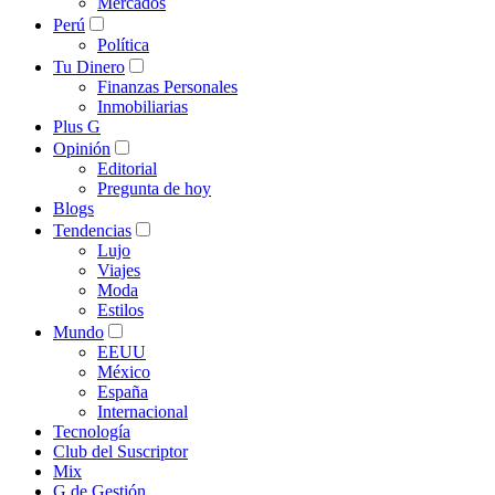
Mercados
Perú
Política
Tu Dinero
Finanzas Personales
Inmobiliarias
Plus G
Opinión
Editorial
Pregunta de hoy
Blogs
Tendencias
Lujo
Viajes
Moda
Estilos
Mundo
EEUU
México
España
Internacional
Tecnología
Club del Suscriptor
Mix
G de Gestión