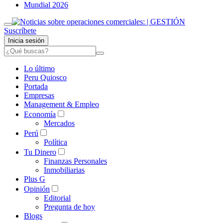
Mundial 2026
Suscríbete
Inicia sesión
Lo último
Peru Quiosco
Portada
Empresas
Management & Empleo
Economía
Mercados
Perú
Política
Tu Dinero
Finanzas Personales
Inmobiliarias
Plus G
Opinión
Editorial
Pregunta de hoy
Blogs