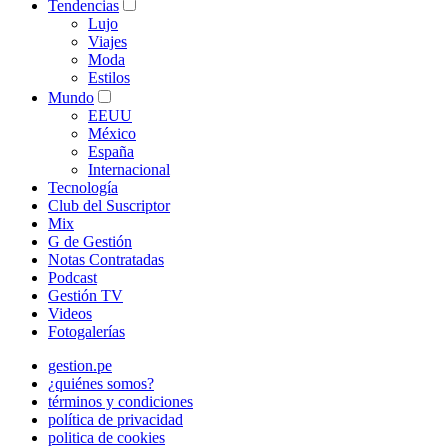
Tendencias
Lujo
Viajes
Moda
Estilos
Mundo
EEUU
México
España
Internacional
Tecnología
Club del Suscriptor
Mix
G de Gestión
Notas Contratadas
Podcast
Gestión TV
Videos
Fotogalerías
gestion.pe
¿quiénes somos?
términos y condiciones
política de privacidad
politica de cookies