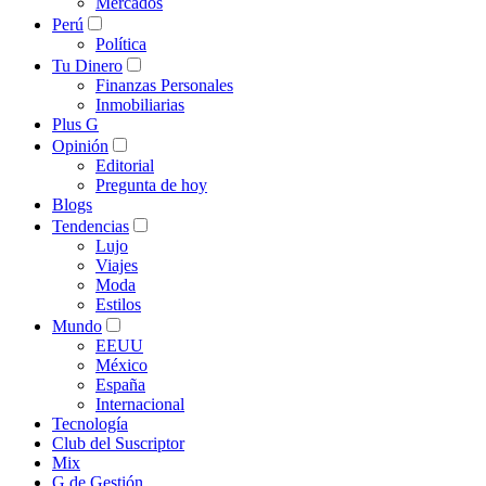
Mercados
Perú
Política
Tu Dinero
Finanzas Personales
Inmobiliarias
Plus G
Opinión
Editorial
Pregunta de hoy
Blogs
Tendencias
Lujo
Viajes
Moda
Estilos
Mundo
EEUU
México
España
Internacional
Tecnología
Club del Suscriptor
Mix
G de Gestión