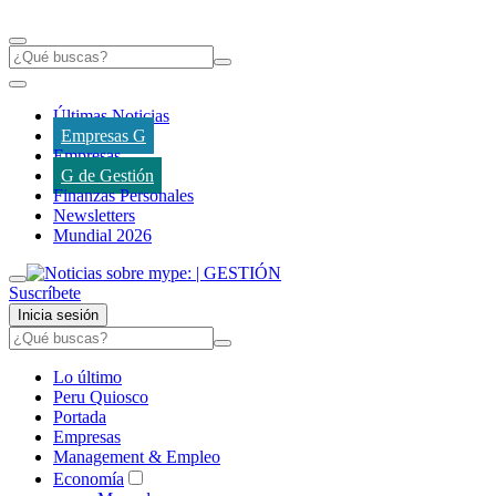
Últimas Noticias
Empresas G
Empresas
G de Gestión
Finanzas Personales
Newsletters
Mundial 2026
Suscríbete
Inicia sesión
Lo último
Peru Quiosco
Portada
Empresas
Management & Empleo
Economía