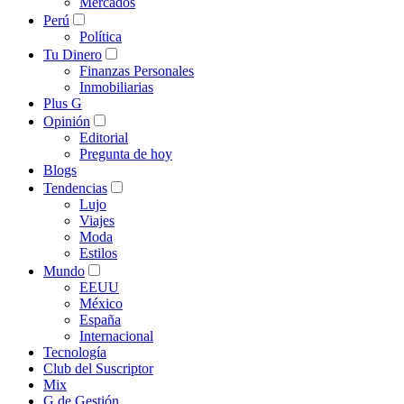
Mercados
Perú
Política
Tu Dinero
Finanzas Personales
Inmobiliarias
Plus G
Opinión
Editorial
Pregunta de hoy
Blogs
Tendencias
Lujo
Viajes
Moda
Estilos
Mundo
EEUU
México
España
Internacional
Tecnología
Club del Suscriptor
Mix
G de Gestión