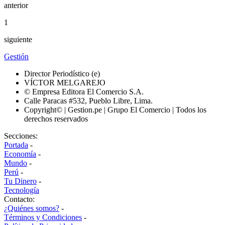
anterior
1
siguiente
Gestión
Director Periodístico (e)
VÍCTOR MELGAREJO
© Empresa Editora El Comercio S.A.
Calle Paracas #532, Pueblo Libre, Lima.
Copyright© | Gestion.pe | Grupo El Comercio | Todos los
derechos reservados
Secciones:
Portada
-
Economía
-
Mundo
-
Perú
-
Tu Dinero
-
Tecnología
Contacto:
¿Quiénes somos?
-
Términos y Condiciones
-