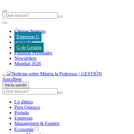
Últimas Noticias
Empresas G
Empresas
G de Gestión
Finanzas Personales
Newsletters
Mundial 2026
Suscríbete
Inicia sesión
Lo último
Peru Quiosco
Portada
Empresas
Management & Empleo
Economía