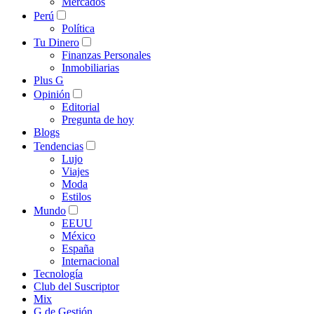
Mercados
Perú
Política
Tu Dinero
Finanzas Personales
Inmobiliarias
Plus G
Opinión
Editorial
Pregunta de hoy
Blogs
Tendencias
Lujo
Viajes
Moda
Estilos
Mundo
EEUU
México
España
Internacional
Tecnología
Club del Suscriptor
Mix
G de Gestión