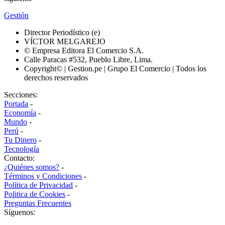
Gestión
Director Periodístico (e)
VÍCTOR MELGAREJO
© Empresa Editora El Comercio S.A.
Calle Paracas #532, Pueblo Libre, Lima.
Copyright© | Gestion.pe | Grupo El Comercio | Todos los
derechos reservados
Secciones:
Portada
-
Economía
-
Mundo
-
Perú
-
Tu Dinero
-
Tecnología
Contacto:
¿Quiénes somos?
-
Términos y Condiciones
-
Política de Privacidad
-
Politica de Cookies
-
Preguntas Frecuentes
Síguenos: