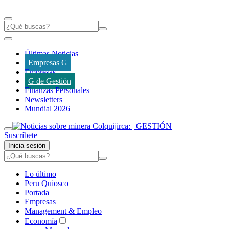
Últimas Noticias
Empresas G
Empresas
G de Gestión
Finanzas Personales
Newsletters
Mundial 2026
Suscríbete
Inicia sesión
Lo último
Peru Quiosco
Portada
Empresas
Management & Empleo
Economía