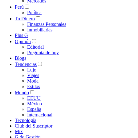
Mercados
Perú
Política
Tu Dinero
Finanzas Personales
Inmobiliarias
Plus G
Opinión
Editorial
Pregunta de hoy
Blogs
Tendencias
Lujo
Viajes
Moda
Estilos
Mundo
EEUU
México
España
Internacional
Tecnología
Club del Suscriptor
Mix
G de Gestión