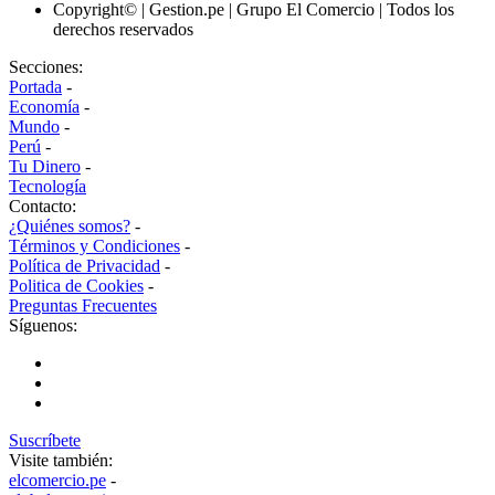
Copyright© | Gestion.pe | Grupo El Comercio | Todos los
derechos reservados
Secciones:
Portada
-
Economía
-
Mundo
-
Perú
-
Tu Dinero
-
Tecnología
Contacto:
¿Quiénes somos?
-
Términos y Condiciones
-
Política de Privacidad
-
Politica de Cookies
-
Preguntas Frecuentes
Síguenos:
Suscríbete
Visite también:
elcomercio.pe
-