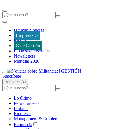
Últimas Noticias
Empresas G
Empresas
G de Gestión
Finanzas Personales
Newsletters
Mundial 2026
Suscríbete
Inicia sesión
Lo último
Peru Quiosco
Portada
Empresas
Management & Empleo
Economía