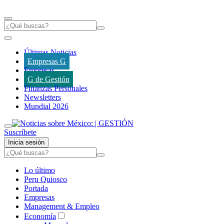
Últimas Noticias
Empresas G
Empresas
G de Gestión
Finanzas Personales
Newsletters
Mundial 2026
Suscríbete
Inicia sesión
Lo último
Peru Quiosco
Portada
Empresas
Management & Empleo
Economía