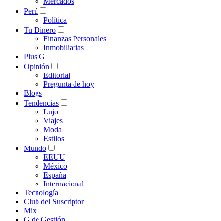
Mercados
Perú
Política
Tu Dinero
Finanzas Personales
Inmobiliarias
Plus G
Opinión
Editorial
Pregunta de hoy
Blogs
Tendencias
Lujo
Viajes
Moda
Estilos
Mundo
EEUU
México
España
Internacional
Tecnología
Club del Suscriptor
Mix
G de Gestión