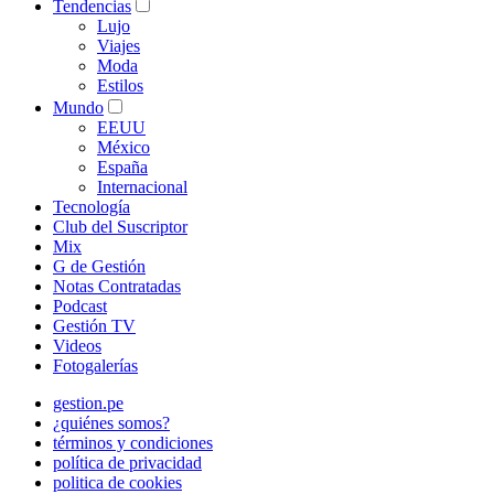
Tendencias
Lujo
Viajes
Moda
Estilos
Mundo
EEUU
México
España
Internacional
Tecnología
Club del Suscriptor
Mix
G de Gestión
Notas Contratadas
Podcast
Gestión TV
Videos
Fotogalerías
gestion.pe
¿quiénes somos?
términos y condiciones
política de privacidad
politica de cookies