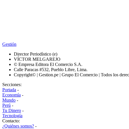
Gestión
Director Periodístico (e)
VÍCTOR MELGAREJO
© Empresa Editora El Comercio S.A.
Calle Paracas #532, Pueblo Libre, Lima.
Copyright© | Gestion.pe | Grupo El Comercio | Todos los dere
Secciones:
Portada
-
Economía
-
Mundo
-
Perú
-
Tu Dinero
-
Tecnología
Contacto:
¿Quiénes somos?
-