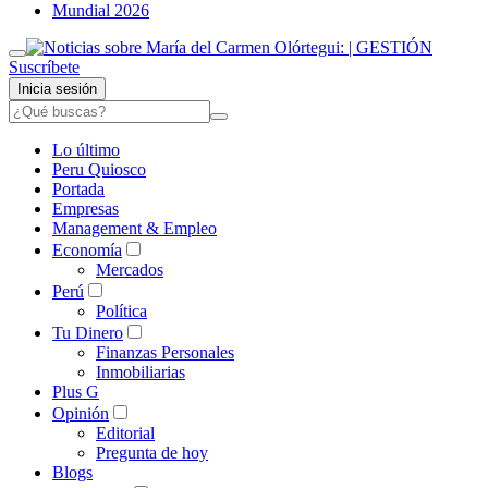
Mundial 2026
Suscríbete
Inicia sesión
Lo último
Peru Quiosco
Portada
Empresas
Management & Empleo
Economía
Mercados
Perú
Política
Tu Dinero
Finanzas Personales
Inmobiliarias
Plus G
Opinión
Editorial
Pregunta de hoy
Blogs