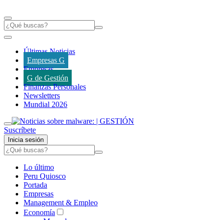
Últimas Noticias
Empresas G
Empresas
G de Gestión
Finanzas Personales
Newsletters
Mundial 2026
Suscríbete
Inicia sesión
Lo último
Peru Quiosco
Portada
Empresas
Management & Empleo
Economía