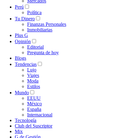
Mercados
Perú
Política
Tu Dinero
Finanzas Personales
Inmobiliarias
Plus G
Opinión
Editorial
Pregunta de hoy
Blogs
Tendencias
Lujo
Viajes
Moda
Estilos
Mundo
EEUU
México
España
Internacional
Tecnología
Club del Suscriptor
Mix
G de Gestión