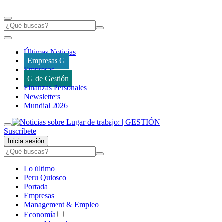
Últimas Noticias
Empresas G
Empresas
G de Gestión
Finanzas Personales
Newsletters
Mundial 2026
Suscríbete
Inicia sesión
Lo último
Peru Quiosco
Portada
Empresas
Management & Empleo
Economía