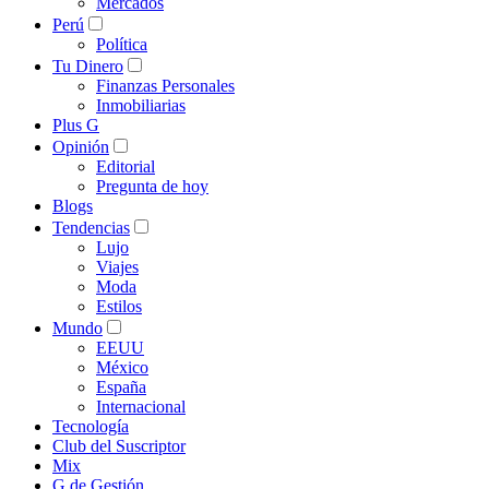
Mercados
Perú
Política
Tu Dinero
Finanzas Personales
Inmobiliarias
Plus G
Opinión
Editorial
Pregunta de hoy
Blogs
Tendencias
Lujo
Viajes
Moda
Estilos
Mundo
EEUU
México
España
Internacional
Tecnología
Club del Suscriptor
Mix
G de Gestión