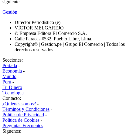
siguiente
Gestión
Director Periodístico (e)
VÍCTOR MELGAREJO
© Empresa Editora El Comercio S.A.
Calle Paracas #532, Pueblo Libre, Lima.
Copyright© | Gestion.pe | Grupo El Comercio | Todos los
derechos reservados
Secciones:
Portada
-
Economía
-
Mundo
-
Perú
-
Tu Dinero
-
Tecnología
Contacto:
¿Quiénes somos?
-
Términos y Condiciones
-
Política de Privacidad
-
Politica de Cookies
-
Preguntas Frecuentes
Síguenos: