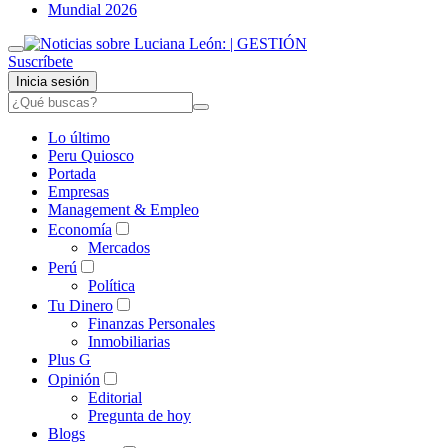
Mundial 2026
Suscríbete
Inicia sesión
Lo último
Peru Quiosco
Portada
Empresas
Management & Empleo
Economía
Mercados
Perú
Política
Tu Dinero
Finanzas Personales
Inmobiliarias
Plus G
Opinión
Editorial
Pregunta de hoy
Blogs