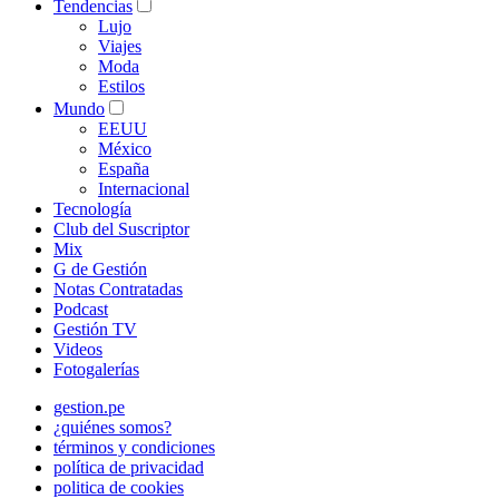
Tendencias
Lujo
Viajes
Moda
Estilos
Mundo
EEUU
México
España
Internacional
Tecnología
Club del Suscriptor
Mix
G de Gestión
Notas Contratadas
Podcast
Gestión TV
Videos
Fotogalerías
gestion.pe
¿quiénes somos?
términos y condiciones
política de privacidad
politica de cookies