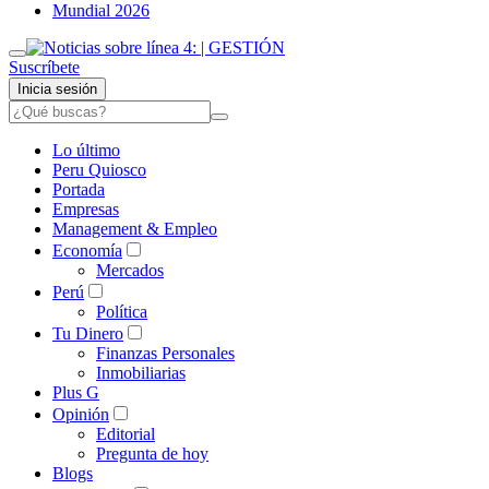
Mundial 2026
Suscríbete
Inicia sesión
Lo último
Peru Quiosco
Portada
Empresas
Management & Empleo
Economía
Mercados
Perú
Política
Tu Dinero
Finanzas Personales
Inmobiliarias
Plus G
Opinión
Editorial
Pregunta de hoy
Blogs