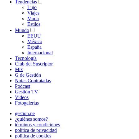
Tendencias
Lujo
Viajes
Moda
Estilos
Mundo
EEUU
México
España
Internacional
Tecnología
Club del Suscriptor
Mix
G de Gestión
Notas Contratadas
Podcast
Gestión TV
Videos
Fotogalerías
gestion.pe
¿quiénes somos?
términos y condiciones
política de privacidad
politica de cookies