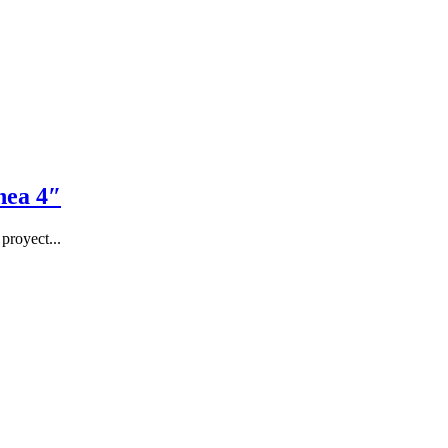
nea 4″
proyect...