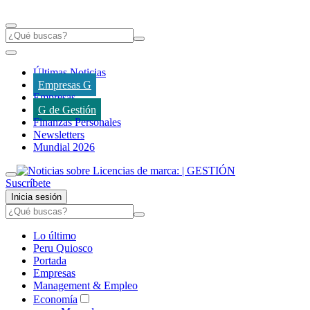
Últimas Noticias
Empresas G
Empresas
G de Gestión
Finanzas Personales
Newsletters
Mundial 2026
Suscríbete
Inicia sesión
Lo último
Peru Quiosco
Portada
Empresas
Management & Empleo
Economía