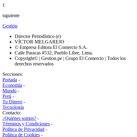
1
siguiente
Gestión
Director Periodístico (e)
VÍCTOR MELGAREJO
© Empresa Editora El Comercio S.A.
Calle Paracas #532, Pueblo Libre, Lima.
Copyright© | Gestion.pe | Grupo El Comercio | Todos los
derechos reservados
Secciones:
Portada
-
Economía
-
Mundo
-
Perú
-
Tu Dinero
-
Tecnología
Contacto:
¿Quiénes somos?
-
Términos y Condiciones
-
Política de Privacidad
-
Politica de Cookies
-