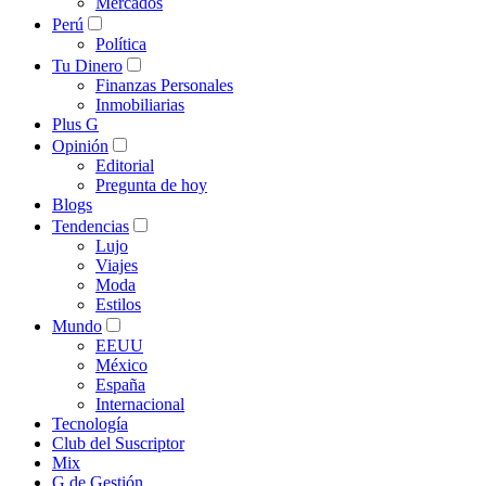
Mercados
Perú
Política
Tu Dinero
Finanzas Personales
Inmobiliarias
Plus G
Opinión
Editorial
Pregunta de hoy
Blogs
Tendencias
Lujo
Viajes
Moda
Estilos
Mundo
EEUU
México
España
Internacional
Tecnología
Club del Suscriptor
Mix
G de Gestión