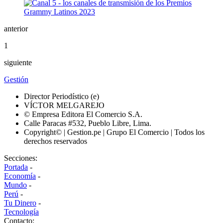
anterior
1
siguiente
Gestión
Director Periodístico (e)
VÍCTOR MELGAREJO
© Empresa Editora El Comercio S.A.
Calle Paracas #532, Pueblo Libre, Lima.
Copyright© | Gestion.pe | Grupo El Comercio | Todos los
derechos reservados
Secciones:
Portada
-
Economía
-
Mundo
-
Perú
-
Tu Dinero
-
Tecnología
Contacto: