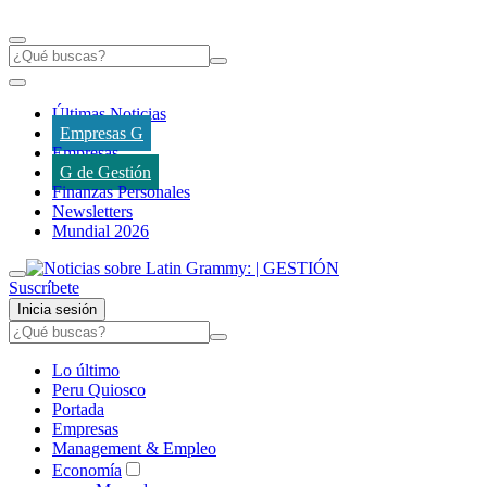
Últimas Noticias
Empresas G
Empresas
G de Gestión
Finanzas Personales
Newsletters
Mundial 2026
Suscríbete
Inicia sesión
Lo último
Peru Quiosco
Portada
Empresas
Management & Empleo
Economía