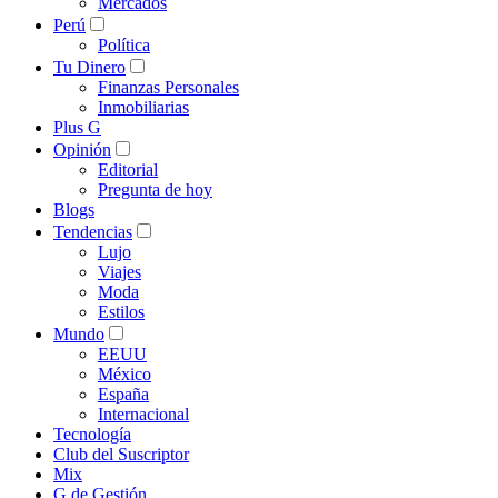
Mercados
Perú
Política
Tu Dinero
Finanzas Personales
Inmobiliarias
Plus G
Opinión
Editorial
Pregunta de hoy
Blogs
Tendencias
Lujo
Viajes
Moda
Estilos
Mundo
EEUU
México
España
Internacional
Tecnología
Club del Suscriptor
Mix
G de Gestión