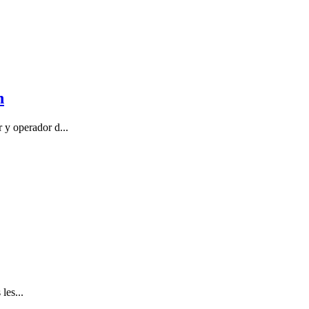
n
y operador d...
les...