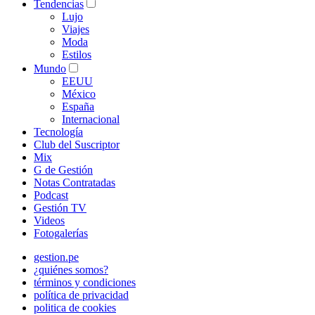
Tendencias
Lujo
Viajes
Moda
Estilos
Mundo
EEUU
México
España
Internacional
Tecnología
Club del Suscriptor
Mix
G de Gestión
Notas Contratadas
Podcast
Gestión TV
Videos
Fotogalerías
gestion.pe
¿quiénes somos?
términos y condiciones
política de privacidad
politica de cookies