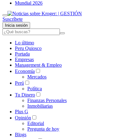
Mundial 2026
Suscríbete
Inicia sesión
Lo último
Peru Quiosco
Portada
Empresas
Management & Empleo
Economía
Mercados
Perú
Política
Tu Dinero
Finanzas Personales
Inmobiliarias
Plus G
Opinión
Editorial
Pregunta de hoy
Blogs