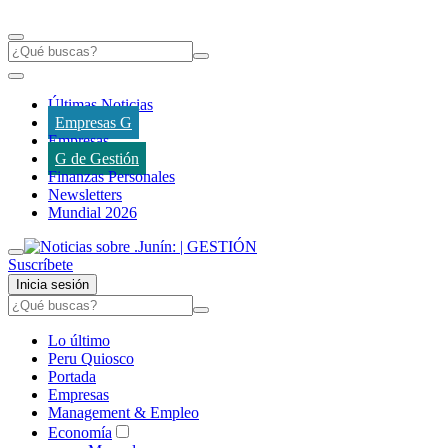
Últimas Noticias
Empresas G
Empresas
G de Gestión
Finanzas Personales
Newsletters
Mundial 2026
Suscríbete
Inicia sesión
Lo último
Peru Quiosco
Portada
Empresas
Management & Empleo
Economía