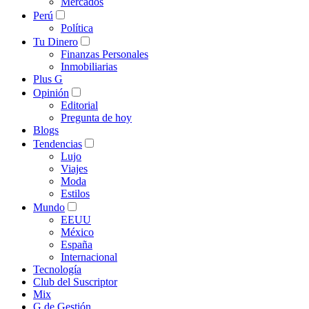
Mercados
Perú
Política
Tu Dinero
Finanzas Personales
Inmobiliarias
Plus G
Opinión
Editorial
Pregunta de hoy
Blogs
Tendencias
Lujo
Viajes
Moda
Estilos
Mundo
EEUU
México
España
Internacional
Tecnología
Club del Suscriptor
Mix
G de Gestión