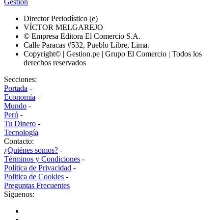
Gestión
Director Periodístico (e)
VÍCTOR MELGAREJO
© Empresa Editora El Comercio S.A.
Calle Paracas #532, Pueblo Libre, Lima.
Copyright© | Gestion.pe | Grupo El Comercio | Todos los
derechos reservados
Secciones:
Portada
-
Economía
-
Mundo
-
Perú
-
Tu Dinero
-
Tecnología
Contacto:
¿Quiénes somos?
-
Términos y Condiciones
-
Política de Privacidad
-
Politica de Cookies
-
Preguntas Frecuentes
Síguenos: