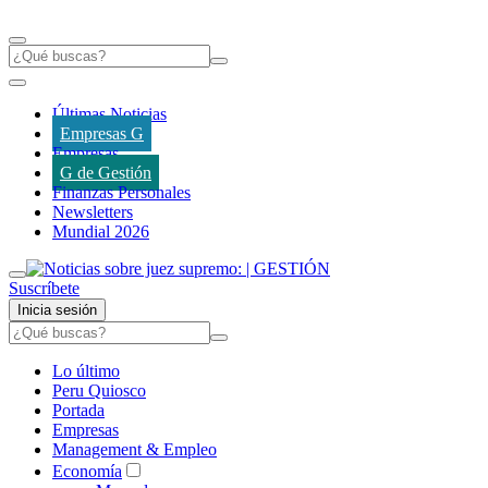
Últimas Noticias
Empresas G
Empresas
G de Gestión
Finanzas Personales
Newsletters
Mundial 2026
Suscríbete
Inicia sesión
Lo último
Peru Quiosco
Portada
Empresas
Management & Empleo
Economía