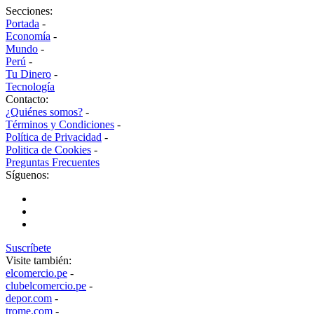
Secciones:
Portada
-
Economía
-
Mundo
-
Perú
-
Tu Dinero
-
Tecnología
Contacto:
¿Quiénes somos?
-
Términos y Condiciones
-
Política de Privacidad
-
Politica de Cookies
-
Preguntas Frecuentes
Síguenos:
Suscríbete
Visite también:
elcomercio.pe
-
clubelcomercio.pe
-
depor.com
-
trome.com
-