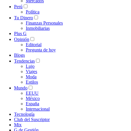
Mercados
Perú
Política
Tu Dinero
Finanzas Personales
Inmobiliarias
Plus G
Opinión
Editorial
Pregunta de hoy
Blogs
Tendencias
Lujo
Viajes
Moda
Estilos
Mundo
EEUU
México
España
Internacional
Tecnología
Club del Suscriptor
Mix
G de Gestión