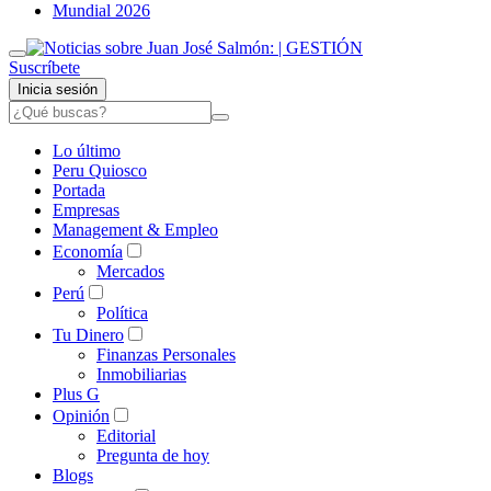
Mundial 2026
Suscríbete
Inicia sesión
Lo último
Peru Quiosco
Portada
Empresas
Management & Empleo
Economía
Mercados
Perú
Política
Tu Dinero
Finanzas Personales
Inmobiliarias
Plus G
Opinión
Editorial
Pregunta de hoy
Blogs