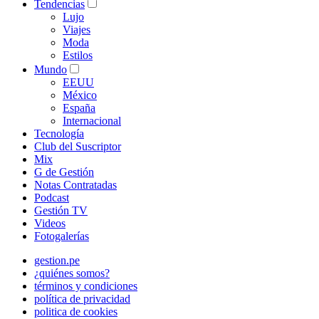
Tendencias
Lujo
Viajes
Moda
Estilos
Mundo
EEUU
México
España
Internacional
Tecnología
Club del Suscriptor
Mix
G de Gestión
Notas Contratadas
Podcast
Gestión TV
Videos
Fotogalerías
gestion.pe
¿quiénes somos?
términos y condiciones
política de privacidad
politica de cookies