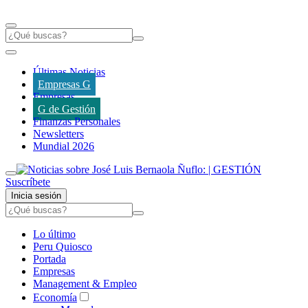
Últimas Noticias
Empresas G
Empresas
G de Gestión
Finanzas Personales
Newsletters
Mundial 2026
Suscríbete
Inicia sesión
Lo último
Peru Quiosco
Portada
Empresas
Management & Empleo
Economía