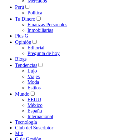
Mercados
Perú
Política
Tu Dinero
Finanzas Personales
Inmobiliarias
Plus G
Opinión
Editorial
Pregunta de hoy
Blogs
Tendencias
Lujo
Viajes
Moda
Estilos
Mundo
EEUU
México
España
Internacional
Tecnología
Club del Suscriptor
Mix
G de Gestión