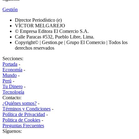
Gestión
Director Periodístico (e)
VÍCTOR MELGAREJO
© Empresa Editora El Comercio S.A.
Calle Paracas #532, Pueblo Libre, Lima.
Copyright© | Gestion.pe | Grupo El Comercio | Todos los
derechos reservados
Secciones:
Portada
-
Economía
-
Mundo
-
Perú
-
Tu Dinero
-
Tecnología
Contacto:
¿Quiénes somos?
-
Términos y Condiciones
-
Política de Privacidad
-
Politica de Cookies
-
Preguntas Frecuentes
Síguenos: