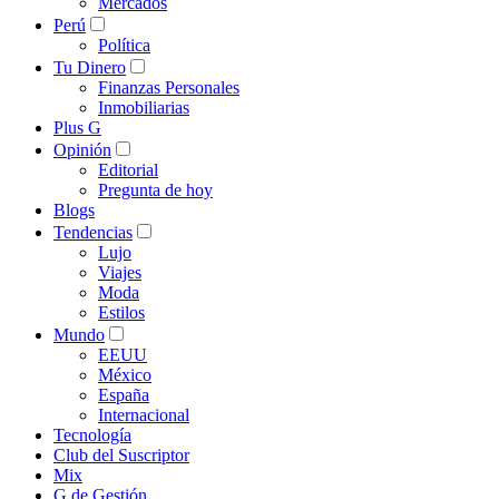
Mercados
Perú
Política
Tu Dinero
Finanzas Personales
Inmobiliarias
Plus G
Opinión
Editorial
Pregunta de hoy
Blogs
Tendencias
Lujo
Viajes
Moda
Estilos
Mundo
EEUU
México
España
Internacional
Tecnología
Club del Suscriptor
Mix
G de Gestión