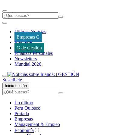
Últimas Noticias
Empresas G
Empresas
G de Gestión
Finanzas Personales
Newsletters
Mundial 2026
Suscríbete
Inicia sesión
Lo último
Peru Quiosco
Portada
Empresas
Management & Empleo
Economía