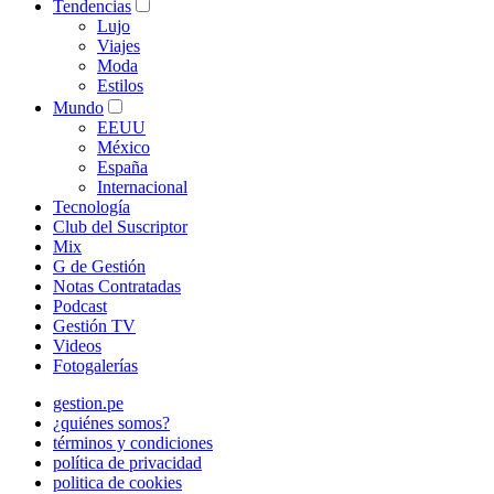
Tendencias
Lujo
Viajes
Moda
Estilos
Mundo
EEUU
México
España
Internacional
Tecnología
Club del Suscriptor
Mix
G de Gestión
Notas Contratadas
Podcast
Gestión TV
Videos
Fotogalerías
gestion.pe
¿quiénes somos?
términos y condiciones
política de privacidad
politica de cookies