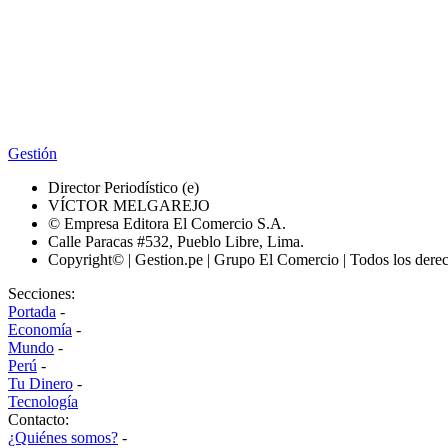
Gestión
Director Periodístico (e)
VÍCTOR MELGAREJO
© Empresa Editora El Comercio S.A.
Calle Paracas #532, Pueblo Libre, Lima.
Copyright© | Gestion.pe | Grupo El Comercio | Todos los dere
Secciones:
Portada
-
Economía
-
Mundo
-
Perú
-
Tu Dinero
-
Tecnología
Contacto:
¿Quiénes somos?
-