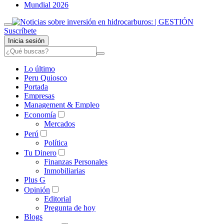
Mundial 2026
Suscríbete
Inicia sesión
Lo último
Peru Quiosco
Portada
Empresas
Management & Empleo
Economía
Mercados
Perú
Política
Tu Dinero
Finanzas Personales
Inmobiliarias
Plus G
Opinión
Editorial
Pregunta de hoy
Blogs