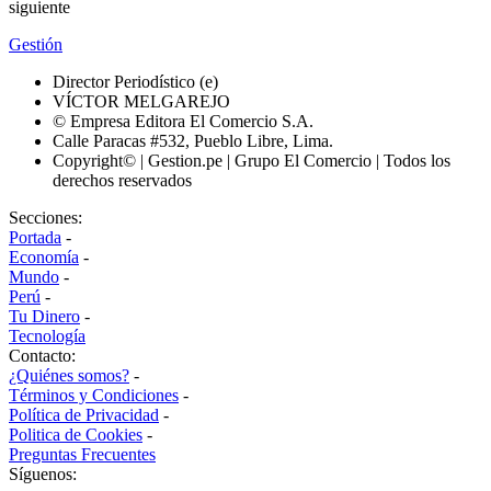
siguiente
Gestión
Director Periodístico (e)
VÍCTOR MELGAREJO
© Empresa Editora El Comercio S.A.
Calle Paracas #532, Pueblo Libre, Lima.
Copyright© | Gestion.pe | Grupo El Comercio | Todos los
derechos reservados
Secciones:
Portada
-
Economía
-
Mundo
-
Perú
-
Tu Dinero
-
Tecnología
Contacto:
¿Quiénes somos?
-
Términos y Condiciones
-
Política de Privacidad
-
Politica de Cookies
-
Preguntas Frecuentes
Síguenos: