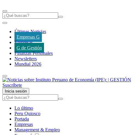
Últimas Noticias
Empresas G
Empresas
G de Gestión
Finanzas Personales
Newsletters
Mundial 2026
Suscríbete
Inicia sesión
Lo último
Peru Quiosco
Portada
Empresas
Management & Empleo