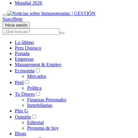
Mundial 2026
Suscríbete
Inicia sesión
Lo último
Peru Quiosco
Portada
Empresas
Management & Empleo
Economía
Mercados
Perú
Política
Tu Dinero
Finanzas Personales
Inmobiliarias
Plus G
Opinión
Editorial
Pregunta de hoy
Blogs