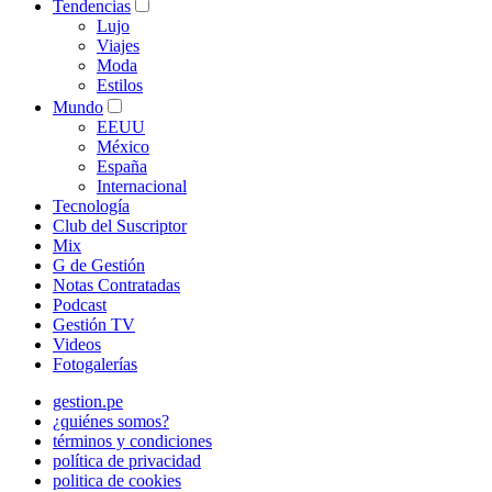
Tendencias
Lujo
Viajes
Moda
Estilos
Mundo
EEUU
México
España
Internacional
Tecnología
Club del Suscriptor
Mix
G de Gestión
Notas Contratadas
Podcast
Gestión TV
Videos
Fotogalerías
gestion.pe
¿quiénes somos?
términos y condiciones
política de privacidad
politica de cookies