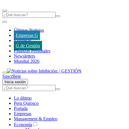
Últimas Noticias
Empresas G
Empresas
G de Gestión
Finanzas Personales
Newsletters
Mundial 2026
Suscríbete
Inicia sesión
Lo último
Peru Quiosco
Portada
Empresas
Management & Empleo
Economía