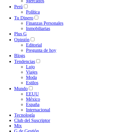
Mercados
Perú
Política
Tu Dinero
Finanzas Personales
Inmobiliarias
Plus G
Opinión
Editorial
Pregunta de hoy
Blogs
Tendencias
Lujo
Viajes
Moda
Estilos
Mundo
EEUU
México
España
Internacional
Tecnología
Club del Suscriptor
Mix
G de Gestión