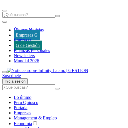
Últimas Noticias
Empresas G
Empresas
G de Gestión
Finanzas Personales
Newsletters
Mundial 2026
Suscríbete
Inicia sesión
Lo último
Peru Quiosco
Portada
Empresas
Management & Empleo
Economía