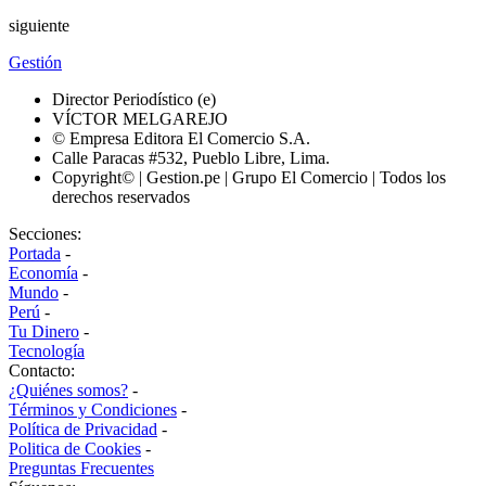
siguiente
Gestión
Director Periodístico (e)
VÍCTOR MELGAREJO
© Empresa Editora El Comercio S.A.
Calle Paracas #532, Pueblo Libre, Lima.
Copyright© | Gestion.pe | Grupo El Comercio | Todos los
derechos reservados
Secciones:
Portada
-
Economía
-
Mundo
-
Perú
-
Tu Dinero
-
Tecnología
Contacto:
¿Quiénes somos?
-
Términos y Condiciones
-
Política de Privacidad
-
Politica de Cookies
-
Preguntas Frecuentes