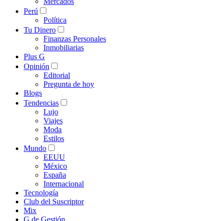
Mercados
Perú
Política
Tu Dinero
Finanzas Personales
Inmobiliarias
Plus G
Opinión
Editorial
Pregunta de hoy
Blogs
Tendencias
Lujo
Viajes
Moda
Estilos
Mundo
EEUU
México
España
Internacional
Tecnología
Club del Suscriptor
Mix
G de Gestión