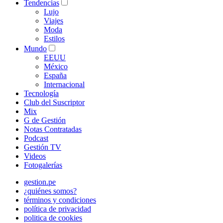
Tendencias
Lujo
Viajes
Moda
Estilos
Mundo
EEUU
México
España
Internacional
Tecnología
Club del Suscriptor
Mix
G de Gestión
Notas Contratadas
Podcast
Gestión TV
Videos
Fotogalerías
gestion.pe
¿quiénes somos?
términos y condiciones
política de privacidad
politica de cookies