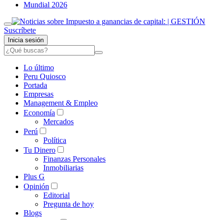
Mundial 2026
Suscríbete
Inicia sesión
Lo último
Peru Quiosco
Portada
Empresas
Management & Empleo
Economía
Mercados
Perú
Política
Tu Dinero
Finanzas Personales
Inmobiliarias
Plus G
Opinión
Editorial
Pregunta de hoy
Blogs