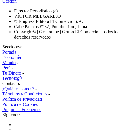
Gestión
Director Periodístico (e)
VÍCTOR MELGAREJO
© Empresa Editora El Comercio S.A.
Calle Paracas #532, Pueblo Libre, Lima.
Copyright© | Gestion.pe | Grupo El Comercio | Todos los
derechos reservados
Secciones:
Portada
-
Economía
-
Mundo
-
Perú
-
Tu Dinero
-
Tecnología
Contacto:
¿Quiénes somos?
-
Términos y Condiciones
-
Política de Privacidad
-
Politica de Cookies
-
Preguntas Frecuentes
Síguenos: