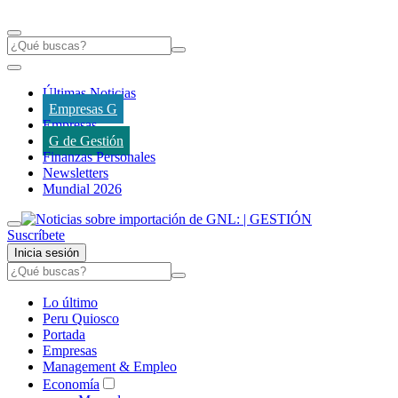
Últimas Noticias
Empresas G
Empresas
G de Gestión
Finanzas Personales
Newsletters
Mundial 2026
Suscríbete
Inicia sesión
Lo último
Peru Quiosco
Portada
Empresas
Management & Empleo
Economía