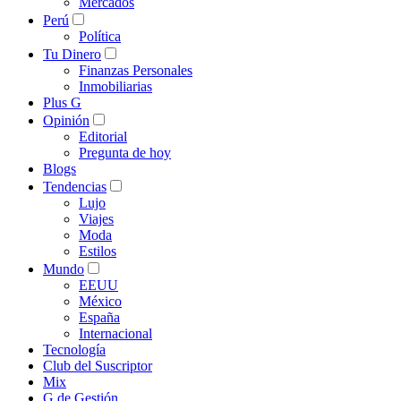
Mercados
Perú
Política
Tu Dinero
Finanzas Personales
Inmobiliarias
Plus G
Opinión
Editorial
Pregunta de hoy
Blogs
Tendencias
Lujo
Viajes
Moda
Estilos
Mundo
EEUU
México
España
Internacional
Tecnología
Club del Suscriptor
Mix
G de Gestión