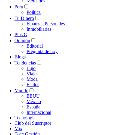
Mercados
Perú
Política
Tu Dinero
Finanzas Personales
Inmobiliarias
Plus G
Opinión
Editorial
Pregunta de hoy
Blogs
Tendencias
Lujo
Viajes
Moda
Estilos
Mundo
EEUU
México
España
Internacional
Tecnología
Club del Suscriptor
Mix
G de Gestión