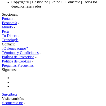
Copyright© | Gestion.pe | Grupo El Comercio | Todos los
derechos reservados
Secciones:
Portada
-
Economía
-
Mundo
-
Perú
-
Tu Dinero
-
Tecnología
Contacto:
¿Quiénes somos?
-
Términos y Condiciones
-
Política de Privacidad
-
Politica de Cookies
-
Preguntas Frecuentes
Síguenos:
Suscríbete
Visite también:
elcomercio.pe
-