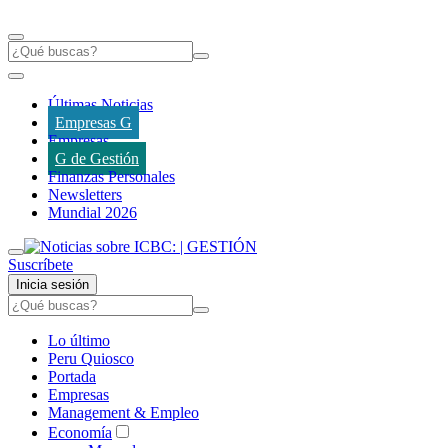
Últimas Noticias
Empresas G
Empresas
G de Gestión
Finanzas Personales
Newsletters
Mundial 2026
Suscríbete
Inicia sesión
Lo último
Peru Quiosco
Portada
Empresas
Management & Empleo
Economía