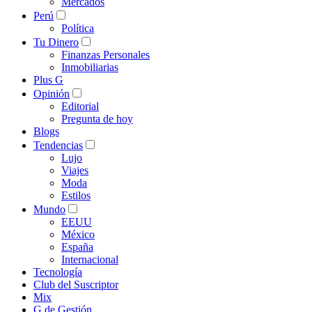
Mercados
Perú
Política
Tu Dinero
Finanzas Personales
Inmobiliarias
Plus G
Opinión
Editorial
Pregunta de hoy
Blogs
Tendencias
Lujo
Viajes
Moda
Estilos
Mundo
EEUU
México
España
Internacional
Tecnología
Club del Suscriptor
Mix
G de Gestión