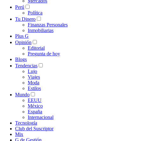
Mercados
Perú
Política
Tu Dinero
Finanzas Personales
Inmobiliarias
Plus G
Opinión
Editorial
Pregunta de hoy
Blogs
Tendencias
Lujo
Viajes
Moda
Estilos
Mundo
EEUU
México
España
Internacional
Tecnología
Club del Suscriptor
Mix
G de Gestión