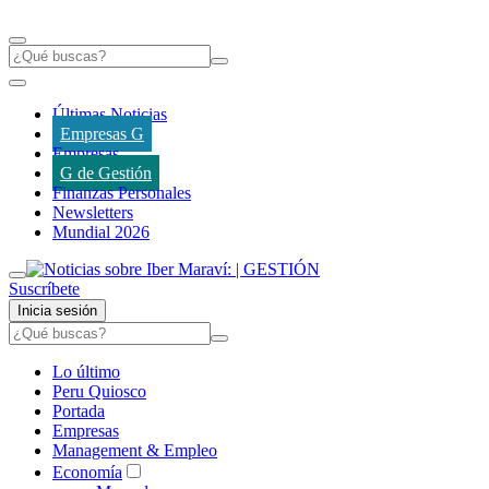
Últimas Noticias
Empresas G
Empresas
G de Gestión
Finanzas Personales
Newsletters
Mundial 2026
Suscríbete
Inicia sesión
Lo último
Peru Quiosco
Portada
Empresas
Management & Empleo
Economía