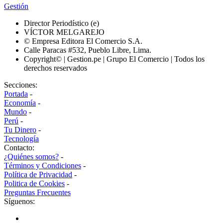
Gestión
Director Periodístico (e)
VÍCTOR MELGAREJO
© Empresa Editora El Comercio S.A.
Calle Paracas #532, Pueblo Libre, Lima.
Copyright© | Gestion.pe | Grupo El Comercio | Todos los
derechos reservados
Secciones:
Portada
-
Economía
-
Mundo
-
Perú
-
Tu Dinero
-
Tecnología
Contacto:
¿Quiénes somos?
-
Términos y Condiciones
-
Política de Privacidad
-
Politica de Cookies
-
Preguntas Frecuentes
Síguenos: