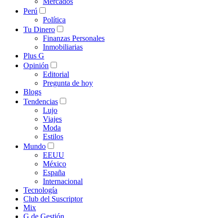
Mercados
Perú
Política
Tu Dinero
Finanzas Personales
Inmobiliarias
Plus G
Opinión
Editorial
Pregunta de hoy
Blogs
Tendencias
Lujo
Viajes
Moda
Estilos
Mundo
EEUU
México
España
Internacional
Tecnología
Club del Suscriptor
Mix
G de Gestión