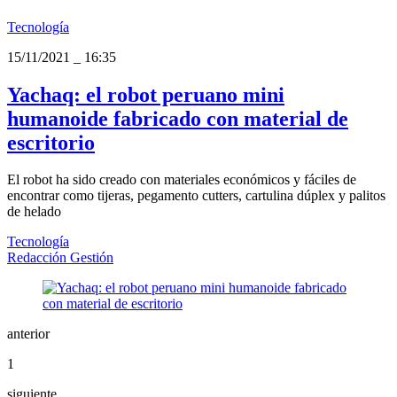
Tecnología
15/11/2021
_
16:35
Yachaq: el robot peruano mini
humanoide fabricado con material de
escritorio
El robot ha sido creado con materiales económicos y fáciles de
encontrar como tijeras, pegamento cutters, cartulina dúplex y palitos
de helado
Tecnología
Redacción Gestión
anterior
1
siguiente