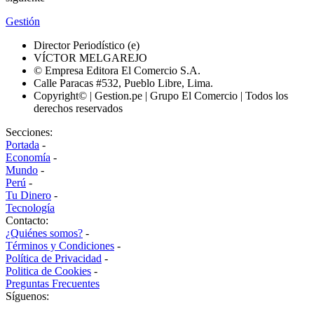
Gestión
Director Periodístico (e)
VÍCTOR MELGAREJO
© Empresa Editora El Comercio S.A.
Calle Paracas #532, Pueblo Libre, Lima.
Copyright© | Gestion.pe | Grupo El Comercio | Todos los
derechos reservados
Secciones:
Portada
-
Economía
-
Mundo
-
Perú
-
Tu Dinero
-
Tecnología
Contacto:
¿Quiénes somos?
-
Términos y Condiciones
-
Política de Privacidad
-
Politica de Cookies
-
Preguntas Frecuentes
Síguenos: