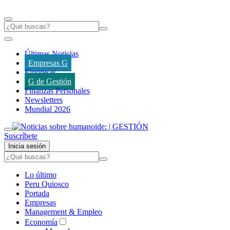
Últimas Noticias
Empresas G
Empresas
G de Gestión
Finanzas Personales
Newsletters
Mundial 2026
Suscríbete
Inicia sesión
Lo último
Peru Quiosco
Portada
Empresas
Management & Empleo
Economía