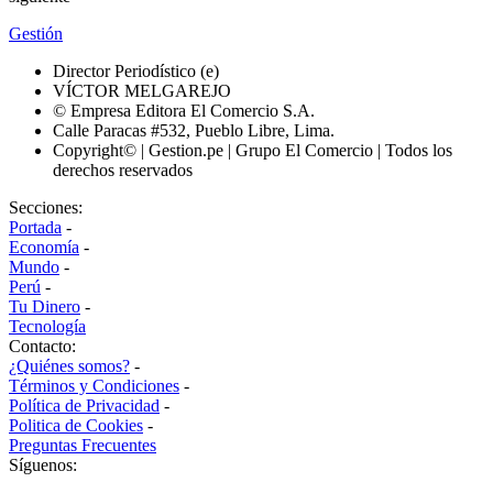
Gestión
Director Periodístico (e)
VÍCTOR MELGAREJO
© Empresa Editora El Comercio S.A.
Calle Paracas #532, Pueblo Libre, Lima.
Copyright© | Gestion.pe | Grupo El Comercio | Todos los
derechos reservados
Secciones:
Portada
-
Economía
-
Mundo
-
Perú
-
Tu Dinero
-
Tecnología
Contacto:
¿Quiénes somos?
-
Términos y Condiciones
-
Política de Privacidad
-
Politica de Cookies
-
Preguntas Frecuentes
Síguenos: