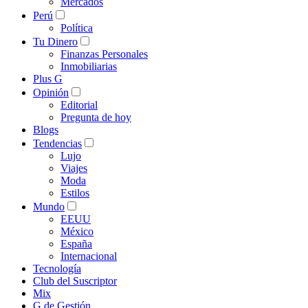
Mercados
Perú
Política
Tu Dinero
Finanzas Personales
Inmobiliarias
Plus G
Opinión
Editorial
Pregunta de hoy
Blogs
Tendencias
Lujo
Viajes
Moda
Estilos
Mundo
EEUU
México
España
Internacional
Tecnología
Club del Suscriptor
Mix
G de Gestión