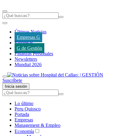
Últimas Noticias
Empresas G
Empresas
G de Gestión
Finanzas Personales
Newsletters
Mundial 2026
Suscríbete
Inicia sesión
Lo último
Peru Quiosco
Portada
Empresas
Management & Empleo
Economía