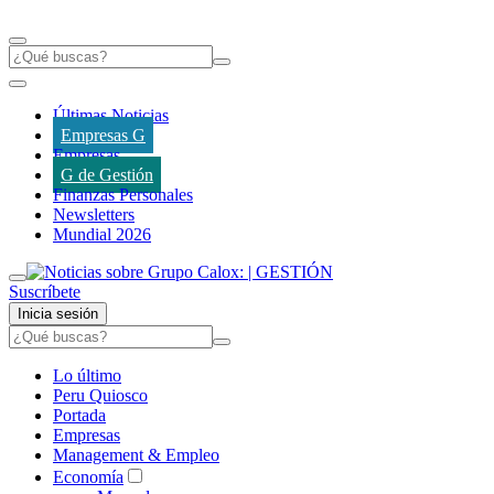
Últimas Noticias
Empresas G
Empresas
G de Gestión
Finanzas Personales
Newsletters
Mundial 2026
Suscríbete
Inicia sesión
Lo último
Peru Quiosco
Portada
Empresas
Management & Empleo
Economía