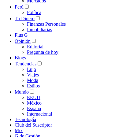
Mercados
Perú
Política
Tu Dinero
Finanzas Personales
Inmobiliarias
Plus G
Opinión
Editorial
Pregunta de hoy
Blogs
Tendencias
Lujo
Viajes
Moda
Estilos
Mundo
EEUU
México
España
Internacional
Tecnología
Club del Suscriptor
Mix
G de Gestión