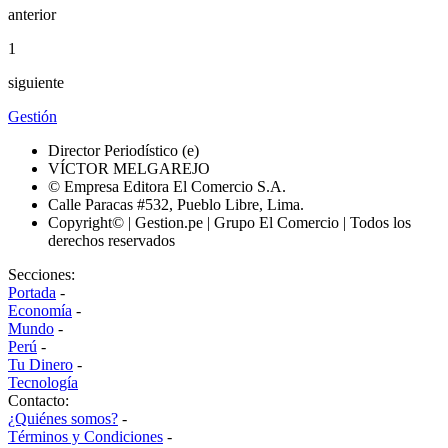
anterior
1
siguiente
Gestión
Director Periodístico (e)
VÍCTOR MELGAREJO
© Empresa Editora El Comercio S.A.
Calle Paracas #532, Pueblo Libre, Lima.
Copyright© | Gestion.pe | Grupo El Comercio | Todos los
derechos reservados
Secciones:
Portada
-
Economía
-
Mundo
-
Perú
-
Tu Dinero
-
Tecnología
Contacto:
¿Quiénes somos?
-
Términos y Condiciones
-