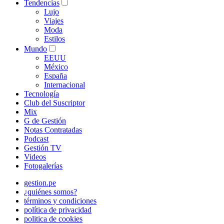
Tendencias
Lujo
Viajes
Moda
Estilos
Mundo
EEUU
México
España
Internacional
Tecnología
Club del Suscriptor
Mix
G de Gestión
Notas Contratadas
Podcast
Gestión TV
Videos
Fotogalerías
gestion.pe
¿quiénes somos?
términos y condiciones
política de privacidad
politica de cookies