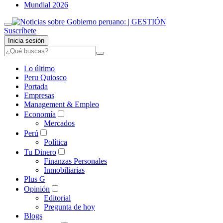
Mundial 2026
Suscríbete
Inicia sesión
Lo último
Peru Quiosco
Portada
Empresas
Management & Empleo
Economía
Mercados
Perú
Política
Tu Dinero
Finanzas Personales
Inmobiliarias
Plus G
Opinión
Editorial
Pregunta de hoy
Blogs