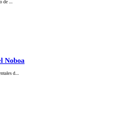
 de ...
el Noboa
tales d...