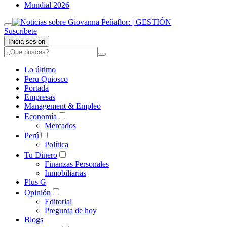
Mundial 2026
Suscríbete
Inicia sesión
Lo último
Peru Quiosco
Portada
Empresas
Management & Empleo
Economía
Mercados
Perú
Política
Tu Dinero
Finanzas Personales
Inmobiliarias
Plus G
Opinión
Editorial
Pregunta de hoy
Blogs