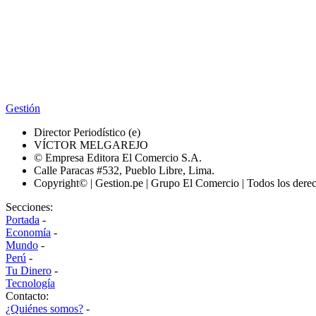
Gestión
Director Periodístico (e)
VÍCTOR MELGAREJO
© Empresa Editora El Comercio S.A.
Calle Paracas #532, Pueblo Libre, Lima.
Copyright© | Gestion.pe | Grupo El Comercio | Todos los dere
Secciones:
Portada
-
Economía
-
Mundo
-
Perú
-
Tu Dinero
-
Tecnología
Contacto:
¿Quiénes somos?
-