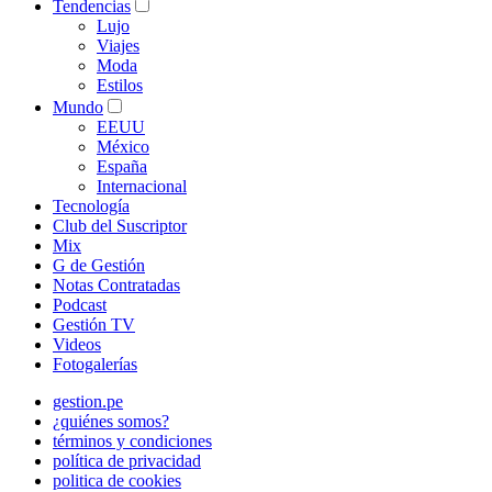
Tendencias
Lujo
Viajes
Moda
Estilos
Mundo
EEUU
México
España
Internacional
Tecnología
Club del Suscriptor
Mix
G de Gestión
Notas Contratadas
Podcast
Gestión TV
Videos
Fotogalerías
gestion.pe
¿quiénes somos?
términos y condiciones
política de privacidad
politica de cookies