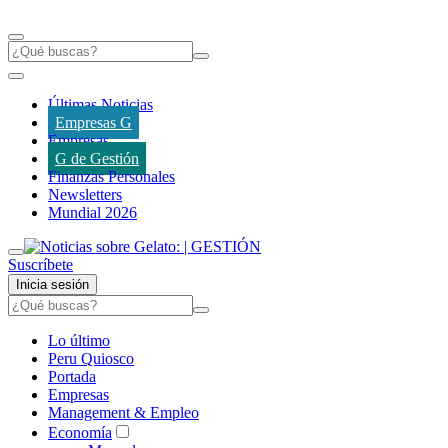
Últimas Noticias
Empresas G
Empresas
G de Gestión
Finanzas Personales
Newsletters
Mundial 2026
Suscríbete
Inicia sesión
Lo último
Peru Quiosco
Portada
Empresas
Management & Empleo
Economía