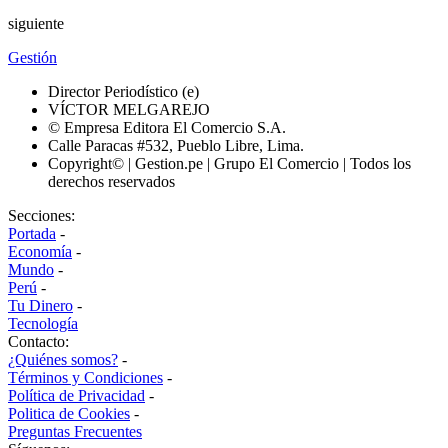
siguiente
Gestión
Director Periodístico (e)
VÍCTOR MELGAREJO
© Empresa Editora El Comercio S.A.
Calle Paracas #532, Pueblo Libre, Lima.
Copyright© | Gestion.pe | Grupo El Comercio | Todos los
derechos reservados
Secciones:
Portada
-
Economía
-
Mundo
-
Perú
-
Tu Dinero
-
Tecnología
Contacto:
¿Quiénes somos?
-
Términos y Condiciones
-
Política de Privacidad
-
Politica de Cookies
-
Preguntas Frecuentes