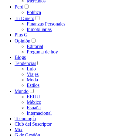
Mercados
Perú
Política
Tu Dinero
Finanzas Personales
Inmobiliarias
Plus G
Opinión
Editorial
Pregunta de hoy
Blogs
Tendencias
Lujo
Viajes
Moda
Estilos
Mundo
EEUU
México
España
Internacional
Tecnología
Club del Suscriptor
Mix
G de Gestión