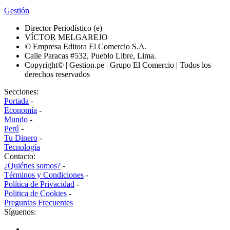
Gestión
Director Periodístico (e)
VÍCTOR MELGAREJO
© Empresa Editora El Comercio S.A.
Calle Paracas #532, Pueblo Libre, Lima.
Copyright© | Gestion.pe | Grupo El Comercio | Todos los
derechos reservados
Secciones:
Portada
-
Economía
-
Mundo
-
Perú
-
Tu Dinero
-
Tecnología
Contacto:
¿Quiénes somos?
-
Términos y Condiciones
-
Política de Privacidad
-
Politica de Cookies
-
Preguntas Frecuentes
Síguenos: