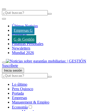
Últimas Noticias
Empresas G
Empresas
G de Gestión
Finanzas Personales
Newsletters
Mundial 2026
Suscríbete
Inicia sesión
Lo último
Peru Quiosco
Portada
Empresas
Management & Empleo
Economía