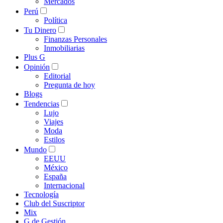
Mercados
Perú
Política
Tu Dinero
Finanzas Personales
Inmobiliarias
Plus G
Opinión
Editorial
Pregunta de hoy
Blogs
Tendencias
Lujo
Viajes
Moda
Estilos
Mundo
EEUU
México
España
Internacional
Tecnología
Club del Suscriptor
Mix
G de Gestión