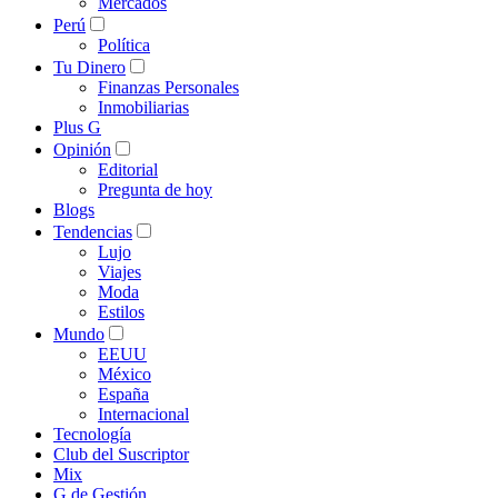
Mercados
Perú
Política
Tu Dinero
Finanzas Personales
Inmobiliarias
Plus G
Opinión
Editorial
Pregunta de hoy
Blogs
Tendencias
Lujo
Viajes
Moda
Estilos
Mundo
EEUU
México
España
Internacional
Tecnología
Club del Suscriptor
Mix
G de Gestión