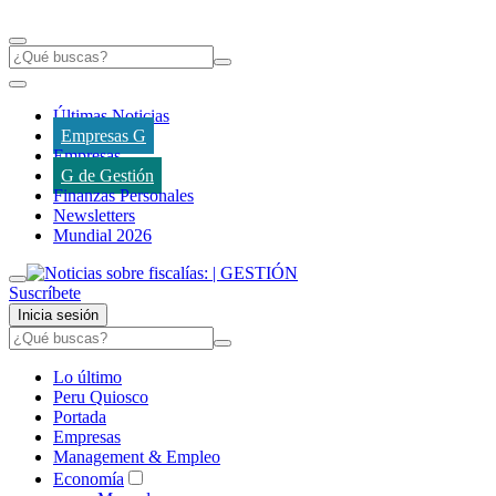
Últimas Noticias
Empresas G
Empresas
G de Gestión
Finanzas Personales
Newsletters
Mundial 2026
Suscríbete
Inicia sesión
Lo último
Peru Quiosco
Portada
Empresas
Management & Empleo
Economía