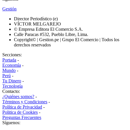
Gestión
Director Periodístico (e)
VÍCTOR MELGAREJO
© Empresa Editora El Comercio S.A.
Calle Paracas #532, Pueblo Libre, Lima.
Copyright© | Gestion.pe | Grupo El Comercio | Todos los
derechos reservados
Secciones:
Portada
-
Economía
-
Mundo
-
Perú
-
Tu Dinero
-
Tecnología
Contacto:
¿Quiénes somos?
-
Términos y Condiciones
-
Política de Privacidad
-
Politica de Cookies
-
Preguntas Frecuentes
Síguenos: