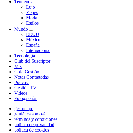
Tendencias
Lujo
Viajes
Moda
Estilos
Mundo
EEUU
México
España
Internacional
Tecnología
Club del Suscriptor
Mix
G de Gestión
Notas Contratadas
Podcast
Gestión TV
Videos
Fotogalerías
gestion.pe
¿quiénes somos?
términos y condiciones
política de privacidad
politica de cookies