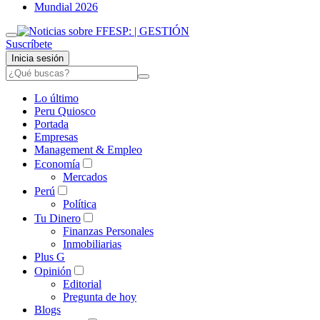
Mundial 2026
Suscríbete
Inicia sesión
Lo último
Peru Quiosco
Portada
Empresas
Management & Empleo
Economía
Mercados
Perú
Política
Tu Dinero
Finanzas Personales
Inmobiliarias
Plus G
Opinión
Editorial
Pregunta de hoy
Blogs