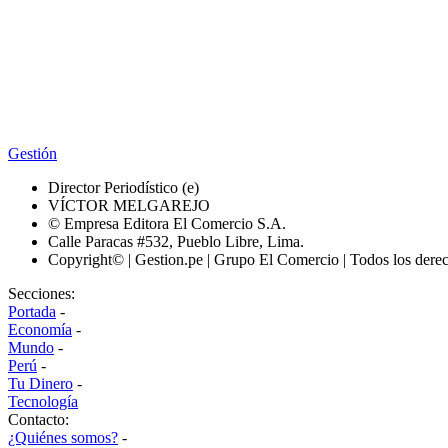
Gestión
Director Periodístico (e)
VÍCTOR MELGAREJO
© Empresa Editora El Comercio S.A.
Calle Paracas #532, Pueblo Libre, Lima.
Copyright© | Gestion.pe | Grupo El Comercio | Todos los dere
Secciones:
Portada
-
Economía
-
Mundo
-
Perú
-
Tu Dinero
-
Tecnología
Contacto:
¿Quiénes somos?
-